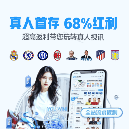
欢迎来到 oety欧亿官方网站！快乐运动，智慧健身。
2023年10月24日 星期二
OETY
欧亿
☰
头条新闻
欧冠激战正酣：豪门对决引爆全
球目光
深入解析本周焦点战役，战术博弈与球星风采尽收眼
底。oety欧亿为您带来最及时、最专业的赛事报道。
查看赛事详情