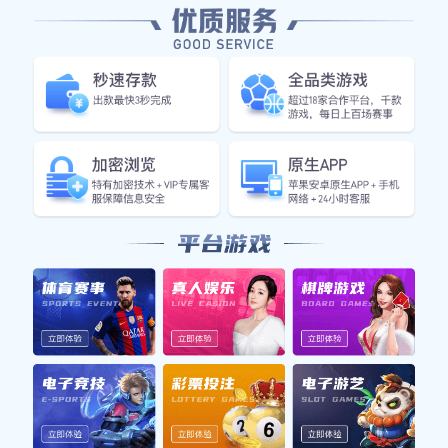
足球
2小时前
战术深度解析：高位逼抢在现代足球中的演变与
应用
随着现代足球节奏的加快，高位逼抢已成为顶级强队的标配战
术。本文将深入剖析瓜迪奥拉与克洛普的战术异同，探讨这种
高压风格对球员体能和技战术执行的严苛要求。